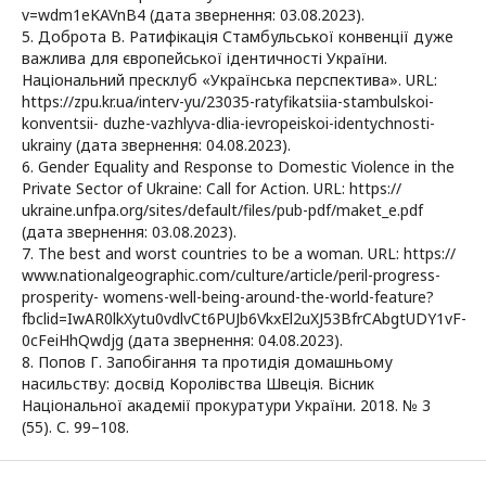
v=wdm1eKAVnB4 (дата звернення: 03.08.2023).
5. Доброта В. Ратифікація Стамбульської конвенції дуже
важлива для європейської ідентичності України.
Національний пресклуб «Українська перспектива». URL:
https://zpu.kr.ua/interv-yu/23035-ratyfikatsiia-stambulskoi-
konventsii- duzhe-vazhlyva-dlia-ievropeiskoi-identychnosti-
ukrainy (дата звернення: 04.08.2023).
6. Gender Equality and Response to Domestic Violence in the
Private Sector of Ukraine: Call for Action. URL: https://
ukraine.unfpa.org/sites/default/files/pub-pdf/maket_e.pdf
(дата звернення: 03.08.2023).
7. The best and worst countries to be a woman. URL: https://
www.nationalgeographic.com/culture/article/peril-progress-
prosperity- womens-well-being-around-the-world-feature?
fbclid=IwAR0lkXytu0vdlvCt6PUJb6VkxEl2uXJ53BfrCAbgtUDY1vF-
0cFeiHhQwdjg (дата звернення: 04.08.2023).
8. Попов Г. Запобігання та протидія домашньому
насильству: досвід Королівства Швеція. Вісник
Національної академії прокуратури України. 2018. № 3
(55). С. 99–108.