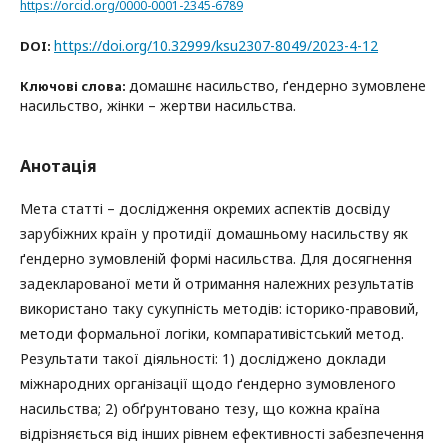
https://orcid.org/0000-0001-2345-6789
https://doi.org/10.32999/ksu2307-8049/2023-4-12
DOI:
домашнє насильство, ґендерно зумовлене
Ключові слова:
насильство, жінки – жертви насильства.
Анотація
Мета статті – дослідження окремих аспектів досвіду
зарубіжних країн у протидії домашньому насильству як
ґендерно зумовленій формі насильства. Для досягнення
задекларованої мети й отримання належних результатів
використано таку сукупність методів: історико-правовий,
методи формальної логіки, компаративістський метод.
Результати такої діяльності: 1) досліджено доклади
міжнародних організації щодо ґендерно зумовленого
насильства; 2) обґрунтовано тезу, що кожна країна
відрізняється від інших рівнем ефективності забезпечення