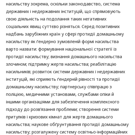
насильству зокрема, оскільки законодавство, система
державних і недержавних інституцій, що спрямовують
свою діяльність на подолання таких негативних
соціальних явищ суттєво різняться. Серед позитивних
надбань зарубіжних країн у сфері протидії домашньому
насильству як ґендерно зумовленій формі насильства
варто назвати: формування національної стратегії із
протидії насильству; визнання домашнього насильства
злочином; підтримку жертв насильства; реабілітацію
насильників; розвиток системи державних і недержавних
інституцій, які сприяють ґендерній рівності та протидії
домашньому насильству; партнерську співпрацю з
поліцією, медичними установами, службами опіки й
іншими організаціями для забезпечення комплексного
підходу до розв’язання проблеми; створення системи
притулків і кризових кімнат для жертв домашнього
насильства; наукове обґрунтування протидії домашньому
насильству; розгалужену систему освітньо-інформаційних