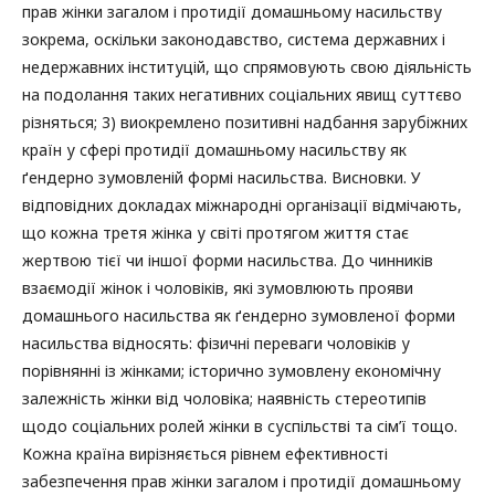
прав жінки загалом і протидії домашньому насильству
зокрема, оскільки законодавство, система державних і
недержавних інституцій, що спрямовують свою діяльність
на подолання таких негативних соціальних явищ суттєво
різняться; 3) виокремлено позитивні надбання зарубіжних
країн у сфері протидії домашньому насильству як
ґендерно зумовленій формі насильства. Висновки. У
відповідних докладах міжнародні організації відмічають,
що кожна третя жінка у світі протягом життя стає
жертвою тієї чи іншої форми насильства. До чинників
взаємодії жінок і чоловіків, які зумовлюють прояви
домашнього насильства як ґендерно зумовленої форми
насильства відносять: фізичні переваги чоловіків у
порівнянні із жінками; історично зумовлену економічну
залежність жінки від чоловіка; наявність стереотипів
щодо соціальних ролей жінки в суспільстві та сім’ї тощо.
Кожна країна вирізняється рівнем ефективності
забезпечення прав жінки загалом і протидії домашньому