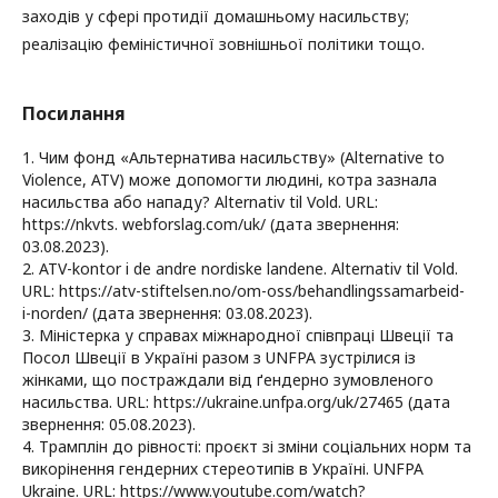
заходів у сфері протидії домашньому насильству;
реалізацію феміністичної зовнішньої політики тощо.
Посилання
1. Чим фонд «Альтернатива насильству» (Alternative to
Violence, ATV) може допомогти людині, котра зазнала
насильства або нападу? Alternativ til Vold. URL:
https://nkvts. webforslag.com/uk/ (дата звернення:
03.08.2023).
2. ATV-kontor i de andre nordiske landene. Alternativ til Vold.
URL: https://atv-stiftelsen.no/om-oss/behandlingssamarbeid-
i-norden/ (дата звернення: 03.08.2023).
3. Міністерка у справах міжнародної співпраці Швеції та
Посол Швеції в Україні разом з UNFPA зустрілися із
жінками, що постраждали від ґендерно зумовленого
насильства. URL: https://ukraine.unfpa.org/uk/27465 (дата
звернення: 05.08.2023).
4. Трамплін до рівності: проєкт зі зміни соціальних норм та
викорінення гендерних стереотипів в Україні. UNFPA
Ukraine. URL: https://www.youtube.com/watch?