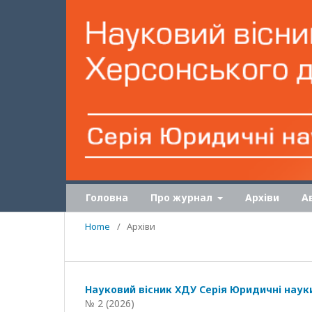
Головна
Про журнал
Архіви
А
Home
/
Архіви
Науковий вісник ХДУ Серія Юридичні наук
№ 2 (2026)