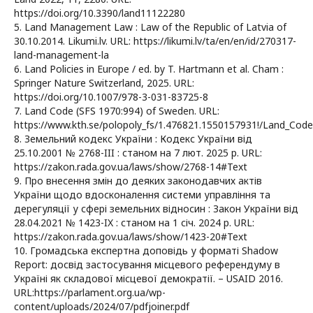
https://doi.org/10.3390/land11122280
5. Land Management Law : Law of the Republic of Latvia of
30.10.2014. Likumi.lv. URL: https://likumi.lv/ta/en/en/id/270317-
land-management-la
6. Land Policies in Europe / ed. by T. Hartmann et al. Cham :
Springer Nature Switzerland, 2025. URL:
https://doi.org/10.1007/978-3-031-83725-8
7. Land Code (SFS 1970:994) of Sweden. URL:
https://www.kth.se/polopoly_fs/1.476821.1550157931!/Land_Code
8. Земельний кодекс України : Кодекс України від
25.10.2001 № 2768-III : станом на 7 лют. 2025 р. URL:
https://zakon.rada.gov.ua/laws/show/2768-14#Text
9. Про внесення змін до деяких законодавчих актів
України щодо вдосконалення системи управління та
дерегуляції у сфері земельних відносин : Закон України від
28.04.2021 № 1423-IX : станом на 1 січ. 2024 р. URL:
https://zakon.rada.gov.ua/laws/show/1423-20#Text
10. Громадська експертна доповідь у форматі Shadow
Report: досвід застосування місцевого референдуму в
Україні як складової місцевої демократії. – USAID 2016.
URL:https://parlament.org.ua/wp-
content/uploads/2024/07/pdfjoiner.pdf