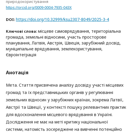
природокористування
https://orcid.org/0009-0004-7935-043X
https://doi.org/10.32999/ksu2307-8049/2025-3-4
DOI:
місцеве самоврядування, територіальна
Ключові слова:
громада, земельні відносини, участь просторове
планування, Латвія, Австрія, Швеція, зарубіжний досвід,
муніципальне врядування, землекористування,
Євроінтеграція
Анотація
Мета. Стаття присвячена аналізу досвіду участі місцевих
громад та їх представницьких органів у регулюванні
земельних відносин у зарубіжних країнах, зокрема Латвії,
Австрії та Швеції, у контексті пошуку релевантних практик
для вдосконалення місцевого врядування в Україні.
Дослідження не має на меті критику національної
системи, натомість зосереджене на вивченні потенційно