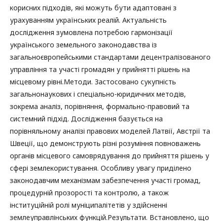
корисних підходів, які можуть бути адаптовані з
урахуванням українських реалій. Актуальність
дослідження зумовлена потребою гармонізації
українського земельного законодавства із
загальноєвропейськими стандартами децентралізованого
управління та участі громадян у прийнятті рішень на
місцевому рівні.Методи. Застосовано сукупність
загальнонаукових і спеціально-юридичних методів,
зокрема аналіз, порівняння, формально-правовий та
системний підхід. Дослідження базується на
порівняльному аналізі правових моделей Латвії, Австрії та
Швеції, що демонструють різні розуміння повноважень
органів місцевого самоврядування до прийняття рішень у
сфері землекористування. Особливу увагу приділено
законодавчим механізмам забезпечення участі громад,
процедурній прозорості та контролю, а також
інституційній ролі муніципалітетів у здійсненні
землеуправлінських функцій.Результати. Встановлено, що