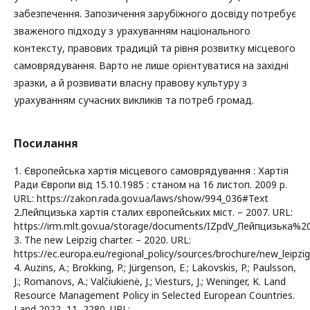
забезпечення. Запозичення зарубіжного досвіду потребує
зваженого підходу з урахуванням національного
контексту, правових традицій та рівня розвитку місцевого
самоврядування. Варто не лише орієнтуватися на західні
зразки, а й розвивати власну правову культуру з
урахуванням сучасних викликів та потреб громад.
Посилання
1. Європейська хартія місцевого самоврядування : Хартія
Ради Європи від 15.10.1985 : станом на 16 листоп. 2009 р.
URL: https://zakon.rada.gov.ua/laws/show/994_036#Text
2.Лейпцизька хартія сталих європейських міст. – 2007. URL:
https://irm.mlt.gov.ua/storage/documents/IZpdV_Лейпцизька%20
3. The new Leipzig charter. – 2020. URL:
https://ec.europa.eu/regional_policy/sources/brochure/new_leipzig
4. Auzins, A.; Brokking, P.; Jürgenson, E.; Lakovskis, P.; Paulsson,
J.; Romanovs, A.; Valčiukienė, J.; Viesturs, J.; Weninger, K. Land
Resource Management Policy in Selected European Countries.
Land 2022, 11, 2280. URL: