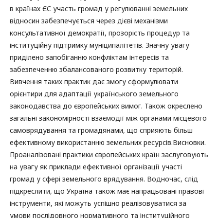
в країнах ЄС участь громад у регулюванні земельних
відносин забезпечується через дієві механізми
консультативної демократії, прозорість процедур та
інституційну підтримку муніципалітетів. Значну увагу
приділено запобіганню конфліктам інтересів та
забезпеченню збалансованого розвитку територій.
Вивчення таких практик дає змогу сформулювати
орієнтири для адаптації українського земельного
законодавства до європейських вимог. Також окреслено
загальні закономірності взаємодії між органами місцевого
самоврядування та громадянами, що сприяють більш
ефективному використанню земельних ресурсів.Висновки.
Проаналізовані практики європейських країн заслуговують
на увагу як приклади ефективної організації участі
громад у сфері земельного врядування. Водночас, слід
підкреслити, що Україна також має напрацьовані правові
інструменти, які можуть успішно реалізовуватися за
умови послідовного нормативного та інституційного