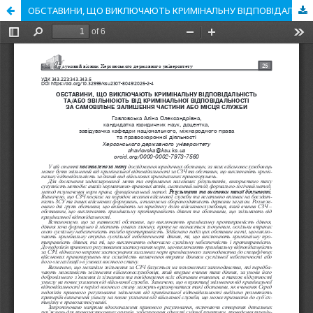
ОБСТАВИНИ, ЩО ВИКЛЮЧАЮТЬ КРИМІНАЛЬНУ ВІДПОВІДАЛЬНІСТЬ ТА/АБО ЗВІЛЬНЮЮТЬ ВІД КРИМІНАЛЬНОЇ ВІДПОВІДАЛЬНОСТІ ЗА САМОВІЛЬНЕ ЗАЛИШЕННЯ ЧАСТИНИ АБО МІСЦЯ СЛУЖБИ