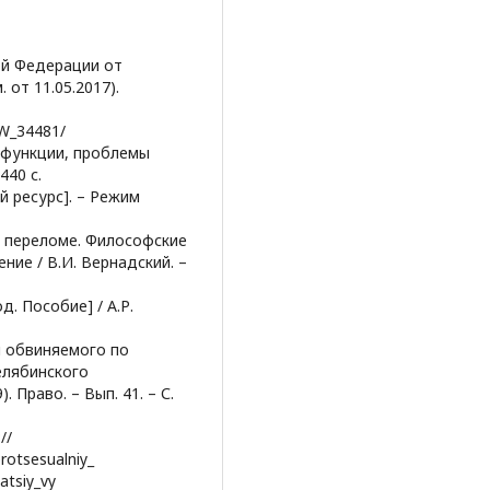
ой Федерации от
. от 11.05.2017).
AW_34481/
, функции, проблемы
440 с.
й ресурс]. – Режим
а переломе. Философские
ние / В.И. Вернадский. –
д. Пособие] / А.Р.
и обвиняемого по
елябинского
 Право. – Вып. 41. – С.
//
rotsesualniy_
atsiy_vy