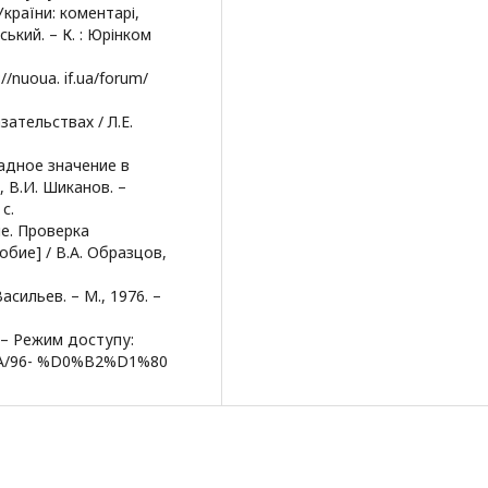
країни: коментарі,
ський. – К. : Юрінком
//nuoua. if.ua/forum/
ательствах / Л.Е.
ладное значение в
 В.И. Шиканов. –
с.
ие. Проверка
бие] / В.А. Образцов,
асильев. – М., 1976. –
. – Режим доступу:
%BA/96- %D0%B2%D1%80