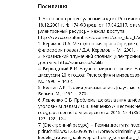
Посилання
1. Уголовно-процессуальный кодекс Российск
18.12.2001 г. № 174-ФЗ (ред. от 17.04.2017, с изм
[Электронный ресурс]. – Режим доступа:
http://www.consultant.ru/document/cons_doc_L
2. Керимов Д.А. Методология права (предмет
философии права) / Д.А. Керимов. – М., 2001. – 
3. Український тлумачний словник. [Електронни
доступу: http://sum.in.ua/s/alibi
4. Вернадский В.И. Научное мировоззрение. Н
дискуссии 20-х годов: Философия и мировоззре
М., 1990. – 440 с.
5. Белкин А.Р. Теория доказывания : [науч.-мето
Белкин. М., 1999. – 270 с.
6. Левченко О.В. Проблемы доказывания алиб
уголовным делам / О.В. Левченко // Вестник Ч
государственного университета. 2015. № 4 (359).
123–128, 124.
7. [Електронний ресурс]. – Режим доступу: http:
pidruchniki.ws/1233090949171/pravo/kriminalniy_p
kodeks_ukrayini_naukovopraktichniy_komentar_-_t