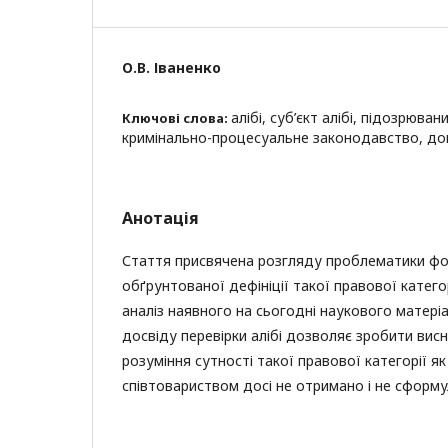
О.В. Іваненко
алібі, суб’єкт алібі, підозрюва
Ключові слова:
кримінально-процесуальне законодавство, док
Анотація
Стаття присвячена розгляду проблематики ф
обґрунтованої дефініції такої правової категор
аналіз наявного на сьогодні наукового матері
досвіду перевірки алібі дозволяє зробити вис
розуміння сутності такої правової категорії як
співтовариством досі не отримано і не сформу