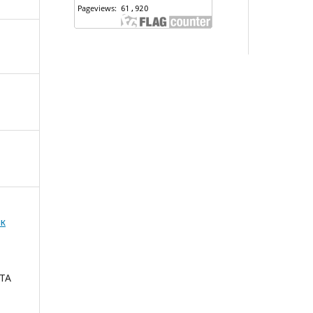
ик
ТА