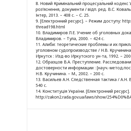
8. Новий Кримінальний процесуальний кодекс У
роз’яснення, документи / відп. ред. В.С. Коваль
Інтер, 2013. – 408 с. – С. 25.
9. [Електронний ресурс]. – Режим доступу: http:
thread198.html
10. Владимиров Л.Е. Учение об уголовных доказ
Владимиров. – Тула, 2000. – 424 с.
11. Алиби: теоретические проблемы и их прик
уголовном судопроизводстве / Н.В. Кручинина,
Иркутск : Изд-во Иркутского ун-та, 1992. – 200 
12. Образцов В.А. Преступление. Расследован
достоверности информации : [науч.-метод.посо
Н.В. Кручинина. – М., 2002. – 200 с.
13. Васильев А.Н. Следственная тактика / А.Н. В
540 с.
14. Конституція України. [Електронний ресурс]
http://zakon2.rada.gov.ua/laws/show/254%D0