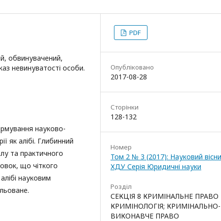
PDF
ний, обвинувачений,
Опубліковано
аз невинуватості особи.
2017-08-28
Сторінки
128-132
ормування науково-
ії як алібі. Глибинний
Номер
алу та практичного
Том 2 № 3 (2017): Науковий вісн
новок, що чіткого
ХДУ Серія Юридичні науки
 алібі науковим
Розділ
льоване.
СЕКЦІЯ 8 КРИМІНАЛЬНЕ ПРАВО 
КРИМІНОЛОГІЯ; КРИМІНАЛЬНО-
ВИКОНАВЧЕ ПРАВО