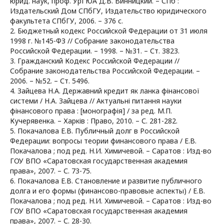
юрид. наук, проф. УрГЮА Д.В. Винницкий. – СПб :
Издательский Дом СПбГУ, Издательство юридического
факультета СПбГУ, 2006. – 376 с.
2. Бюджетный кодекс Российской Федерации от 31 июля
1998 г. №145-ФЗ // Собрание законодательства
Российской Федерации. – 1998. – №31. – Ст. 3823.
3. Гражданский Кодекс Российской Федерации //
Собрание законодательства Российской Федерации. –
2006. – №52. – Ст. 5496.
4. Зайцева Н.А. Державний кредит як ланка фінансової
системи / Н.А. Зайцева // Актуальні питання науки
фінансового права : [монографія] / за ред. М.П.
Кучерявенка. – Харків : Право, 2010. – С. 281-282.
5. Покачалова Е.В. Публичный долг в Российской
Федерации: вопросы теории финансового права / Е.В.
Покачалова ; под ред. Н.И. Химичевой. – Саратов : Изд-во
ГОУ ВПО «Саратовская государственная академия
права», 2007. – С. 73-75.
6. Покачалова Е.В. Становление и развитие публичного
долга и его формы (финансово-правовые аспекты) / Е.В.
Покачалова ; под ред. Н.И. Химичевой. – Саратов : Изд-во
ГОУ ВПО «Саратовская государственная академия
права», 2007. – С. 28-30.